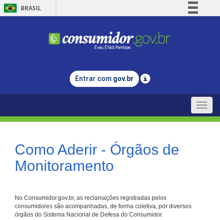
BRASIL
Simplifique!
Comunica BR
Participe
Acesso à informação
Entrar com
gov.br
Legislação
Canais
Toggle
naviga
Como Aderir - Órgãos de
Monitoramento
No Consumidor.gov.br, as reclamações registradas pelos
consumidores são acompanhadas, de forma coletiva, por diversos
órgãos do Sistema Nacional de Defesa do Consumidor.