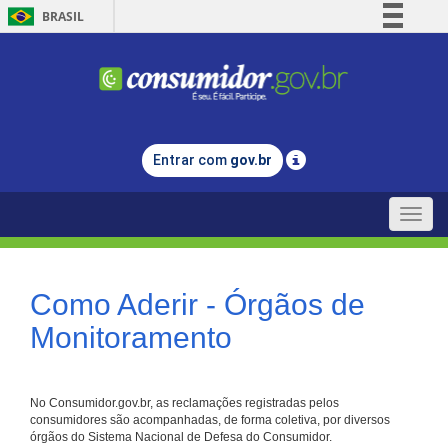
BRASIL
Simplifique!
Comunica BR
Participe
Acesso à informação
Entrar com
gov.br
Legislação
Canais
Toggle
naviga
Como Aderir - Órgãos de
Monitoramento
No Consumidor.gov.br, as reclamações registradas pelos
consumidores são acompanhadas, de forma coletiva, por diversos
órgãos do Sistema Nacional de Defesa do Consumidor.