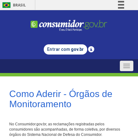
BRASIL
Simplifique!
Comunica BR
Participe
Acesso à informação
Entrar com
gov.br
Legislação
Canais
Toggle
naviga
Como Aderir - Órgãos de
Monitoramento
No Consumidor.gov.br, as reclamações registradas pelos
consumidores são acompanhadas, de forma coletiva, por diversos
órgãos do Sistema Nacional de Defesa do Consumidor.