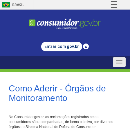
BRASIL
Simplifique!
Comunica BR
Participe
Acesso à informação
Entrar com
gov.br
Legislação
Canais
Toggle
naviga
Como Aderir - Órgãos de
Monitoramento
No Consumidor.gov.br, as reclamações registradas pelos
consumidores são acompanhadas, de forma coletiva, por diversos
órgãos do Sistema Nacional de Defesa do Consumidor.