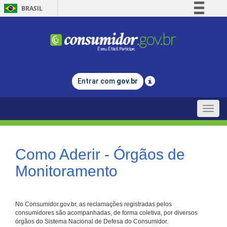
BRASIL
Simplifique!
Comunica BR
Participe
Acesso à informação
Entrar com
gov.br
Legislação
Canais
Toggle
naviga
Como Aderir - Órgãos de
Monitoramento
No Consumidor.gov.br, as reclamações registradas pelos
consumidores são acompanhadas, de forma coletiva, por diversos
órgãos do Sistema Nacional de Defesa do Consumidor.