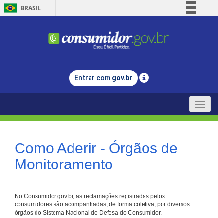
BRASIL
Simplifique!
Comunica BR
Participe
Acesso à informação
Entrar com
gov.br
Legislação
Canais
Toggle
naviga
Como Aderir - Órgãos de
Monitoramento
No Consumidor.gov.br, as reclamações registradas pelos
consumidores são acompanhadas, de forma coletiva, por diversos
órgãos do Sistema Nacional de Defesa do Consumidor.