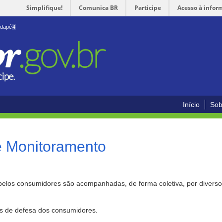
Simplifique!
Comunica BR
Participe
Acesso à infor
odapé
4
Início
Sob
e Monitoramento
pelos consumidores são acompanhadas, de forma coletiva, por divers
as de defesa dos consumidores.