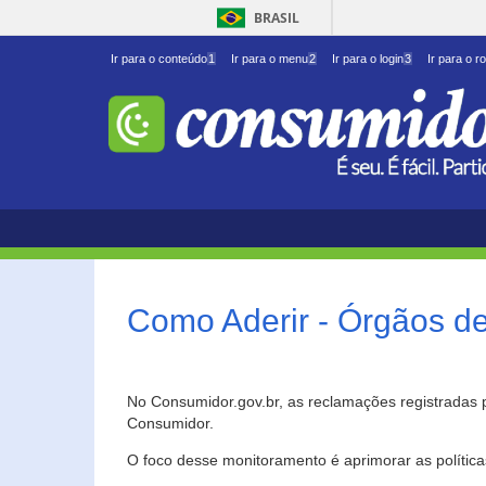
BRASIL
Ir para o conteúdo
1
Ir para o menu
2
Ir para o login
3
Ir para o r
Como Aderir - Órgãos d
No Consumidor.gov.br, as reclamações registradas 
Consumidor.
O foco desse monitoramento é aprimorar as polític