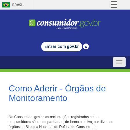
BRASIL
Simplifique!
Comunica BR
Participe
Acesso à informação
Entrar com
gov.br
Legislação
Canais
Toggle
naviga
Como Aderir - Órgãos de
Monitoramento
No Consumidor.gov.br, as reclamações registradas pelos
consumidores são acompanhadas, de forma coletiva, por diversos
órgãos do Sistema Nacional de Defesa do Consumidor.