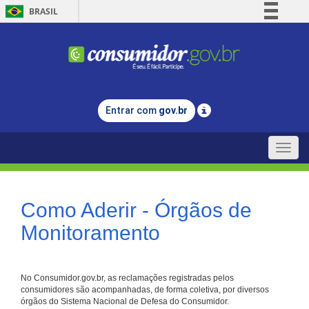
BRASIL
Simplifique!
Comunica BR
Participe
Acesso à informação
Entrar com
gov.br
Legislação
Canais
Toggle
naviga
Como Aderir - Órgãos de
Monitoramento
No Consumidor.gov.br, as reclamações registradas pelos
consumidores são acompanhadas, de forma coletiva, por diversos
órgãos do Sistema Nacional de Defesa do Consumidor.