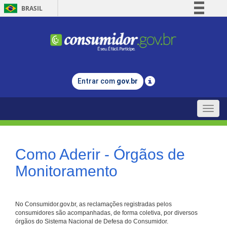
BRASIL
Simplifique!
Comunica BR
Participe
Acesso à informação
Entrar com
gov.br
Legislação
Canais
Toggle
naviga
Como Aderir - Órgãos de
Monitoramento
No Consumidor.gov.br, as reclamações registradas pelos
consumidores são acompanhadas, de forma coletiva, por diversos
órgãos do Sistema Nacional de Defesa do Consumidor.