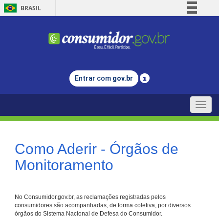
BRASIL
Simplifique!
Comunica BR
Participe
Acesso à informação
Entrar com
gov.br
Legislação
Canais
Toggle
naviga
Como Aderir - Órgãos de
Monitoramento
No Consumidor.gov.br, as reclamações registradas pelos
consumidores são acompanhadas, de forma coletiva, por diversos
órgãos do Sistema Nacional de Defesa do Consumidor.