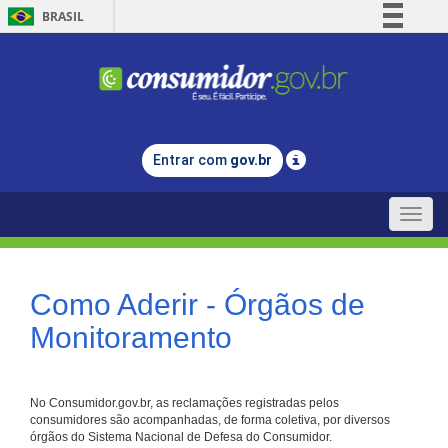
BRASIL
Simplifique!
Comunica BR
Participe
Acesso à informação
Entrar com
gov.br
Legislação
Canais
Toggle
naviga
Como Aderir - Órgãos de
Monitoramento
No Consumidor.gov.br, as reclamações registradas pelos
consumidores são acompanhadas, de forma coletiva, por diversos
órgãos do Sistema Nacional de Defesa do Consumidor.