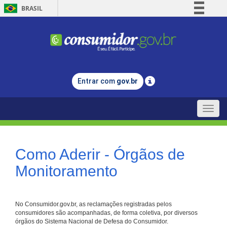
BRASIL
Simplifique!
Comunica BR
Participe
Acesso à informação
Entrar com
gov.br
Legislação
Canais
Toggle
naviga
Como Aderir - Órgãos de
Monitoramento
No Consumidor.gov.br, as reclamações registradas pelos
consumidores são acompanhadas, de forma coletiva, por diversos
órgãos do Sistema Nacional de Defesa do Consumidor.