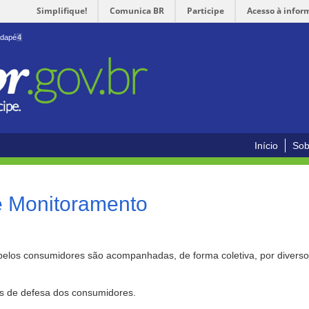
Simplifique!
Comunica BR
Participe
Acesso à infor
odapé
4
Início
Sob
e Monitoramento
pelos consumidores são acompanhadas, de forma coletiva, por divers
as de defesa dos consumidores.