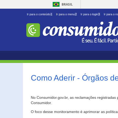
BRASIL
Ir para o conteúdo
1
Ir para o menu
2
Ir para o login
3
Ir para o r
Como Aderir - Órgãos d
No Consumidor.gov.br, as reclamações registradas 
Consumidor.
O foco desse monitoramento é aprimorar as polític