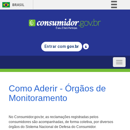
BRASIL
Simplifique!
Comunica BR
Participe
Acesso à informação
Entrar com
gov.br
Legislação
Canais
Toggle
naviga
Como Aderir - Órgãos de
Monitoramento
No Consumidor.gov.br, as reclamações registradas pelos
consumidores são acompanhadas, de forma coletiva, por diversos
órgãos do Sistema Nacional de Defesa do Consumidor.