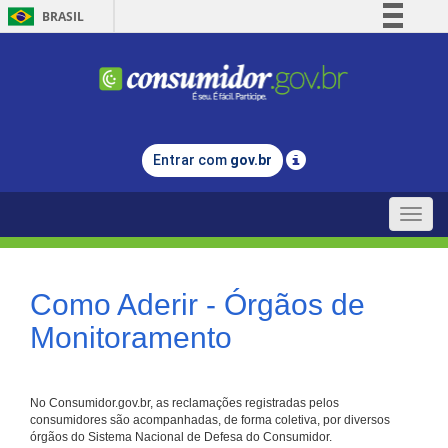
BRASIL
Simplifique!
Comunica BR
Participe
Acesso à informação
Entrar com
gov.br
Legislação
Canais
Toggle
naviga
Como Aderir - Órgãos de
Monitoramento
No Consumidor.gov.br, as reclamações registradas pelos
consumidores são acompanhadas, de forma coletiva, por diversos
órgãos do Sistema Nacional de Defesa do Consumidor.