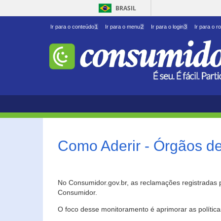
BRASIL
Ir para o conteúdo
1
Ir para o menu
2
Ir para o login
3
Ir para o r
Como Aderir - Órgãos d
No Consumidor.gov.br, as reclamações registradas 
Consumidor.
O foco desse monitoramento é aprimorar as polític