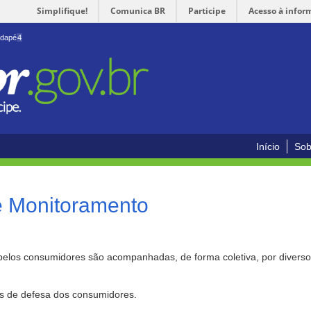
Simplifique!
Comunica BR
Participe
Acesso à infor
odapé
4
Início
Sob
e Monitoramento
pelos consumidores são acompanhadas, de forma coletiva, por divers
as de defesa dos consumidores.