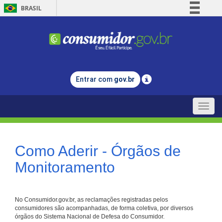
BRASIL
Simplifique!
Comunica BR
Participe
Acesso à informação
Entrar com
gov.br
Legislação
Canais
Toggle
naviga
Como Aderir - Órgãos de
Monitoramento
No Consumidor.gov.br, as reclamações registradas pelos
consumidores são acompanhadas, de forma coletiva, por diversos
órgãos do Sistema Nacional de Defesa do Consumidor.