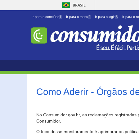
BRASIL
Ir para o conteúdo
1
Ir para o menu
2
Ir para o login
3
Ir para o r
Como Aderir - Órgãos d
No Consumidor.gov.br, as reclamações registradas 
Consumidor.
O foco desse monitoramento é aprimorar as polític