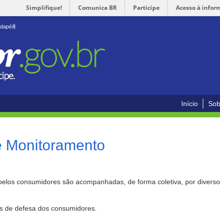
Simplifique!
Comunica BR
Participe
Acesso à infor
odapé
4
Início
Sob
e Monitoramento
pelos consumidores são acompanhadas, de forma coletiva, por divers
as de defesa dos consumidores.