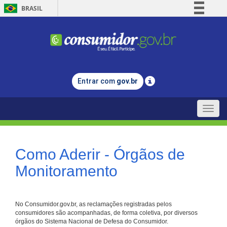
BRASIL
Simplifique!
Comunica BR
Participe
Acesso à informação
Entrar com
gov.br
Legislação
Canais
Toggle
naviga
Como Aderir - Órgãos de
Monitoramento
No Consumidor.gov.br, as reclamações registradas pelos
consumidores são acompanhadas, de forma coletiva, por diversos
órgãos do Sistema Nacional de Defesa do Consumidor.