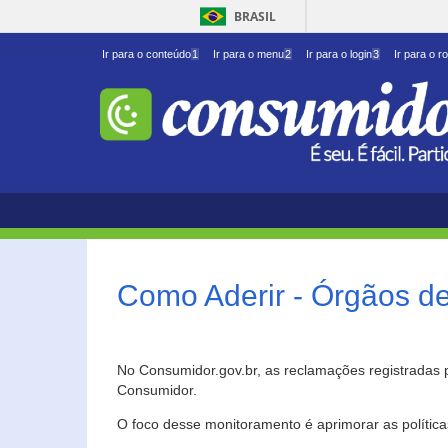
BRASIL
Ir para o conteúdo
1
Ir para o menu
2
Ir para o login
3
Ir para o r
Como Aderir - Órgãos d
No Consumidor.gov.br, as reclamações registradas 
Consumidor.
O foco desse monitoramento é aprimorar as polític