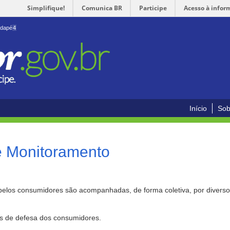
Simplifique!
Comunica BR
Participe
Acesso à infor
odapé
4
Início
Sob
e Monitoramento
pelos consumidores são acompanhadas, de forma coletiva, por divers
as de defesa dos consumidores.