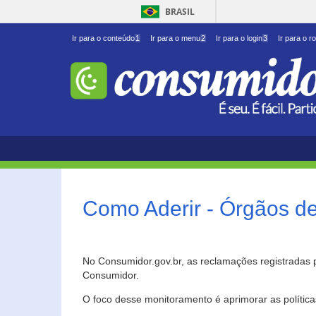
BRASIL
Ir para o conteúdo
1
Ir para o menu
2
Ir para o login
3
Ir para o r
Como Aderir - Órgãos d
No Consumidor.gov.br, as reclamações registradas 
Consumidor.
O foco desse monitoramento é aprimorar as polític