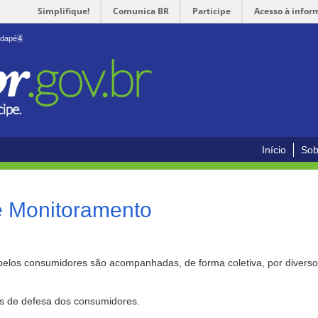
Simplifique!
Comunica BR
Participe
Acesso à infor
odapé
4
Início
Sob
e Monitoramento
pelos consumidores são acompanhadas, de forma coletiva, por divers
as de defesa dos consumidores.