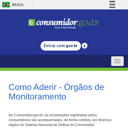
BRASIL
Simplifique!
Comunica BR
Participe
Acesso à informação
Entrar com
gov.br
Legislação
Canais
Toggle
naviga
Como Aderir - Órgãos de
Monitoramento
No Consumidor.gov.br, as reclamações registradas pelos
consumidores são acompanhadas, de forma coletiva, por diversos
órgãos do Sistema Nacional de Defesa do Consumidor.