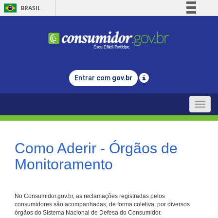
BRASIL
Simplifique!
Comunica BR
Participe
Acesso à informação
Entrar com
gov.br
Legislação
Canais
Toggle
naviga
Como Aderir - Órgãos de
Monitoramento
No Consumidor.gov.br, as reclamações registradas pelos
consumidores são acompanhadas, de forma coletiva, por diversos
órgãos do Sistema Nacional de Defesa do Consumidor.