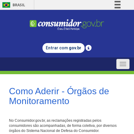
BRASIL
Simplifique!
Comunica BR
Participe
Acesso à informação
Entrar com
gov.br
Legislação
Canais
Toggle
naviga
Como Aderir - Órgãos de
Monitoramento
No Consumidor.gov.br, as reclamações registradas pelos
consumidores são acompanhadas, de forma coletiva, por diversos
órgãos do Sistema Nacional de Defesa do Consumidor.