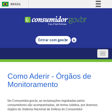
BRASIL
Simplifique!
Comunica BR
Participe
Acesso à informação
Entrar com
gov.br
Legislação
Canais
Toggle
naviga
Como Aderir - Órgãos de
Monitoramento
No Consumidor.gov.br, as reclamações registradas pelos
consumidores são acompanhadas, de forma coletiva, por diversos
órgãos do Sistema Nacional de Defesa do Consumidor.