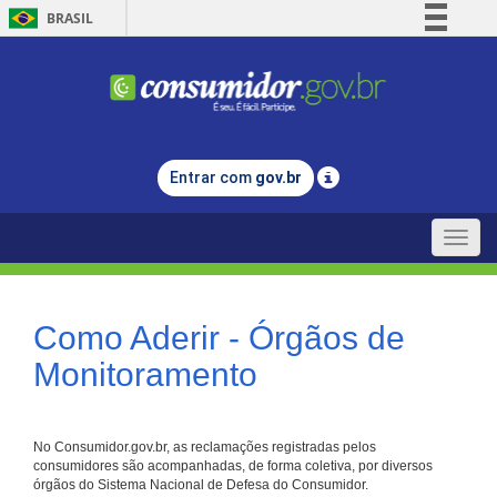
BRASIL
Simplifique!
Comunica BR
Participe
Acesso à informação
Entrar com
gov.br
Legislação
Canais
Toggle
naviga
Como Aderir - Órgãos de
Monitoramento
No Consumidor.gov.br, as reclamações registradas pelos
consumidores são acompanhadas, de forma coletiva, por diversos
órgãos do Sistema Nacional de Defesa do Consumidor.