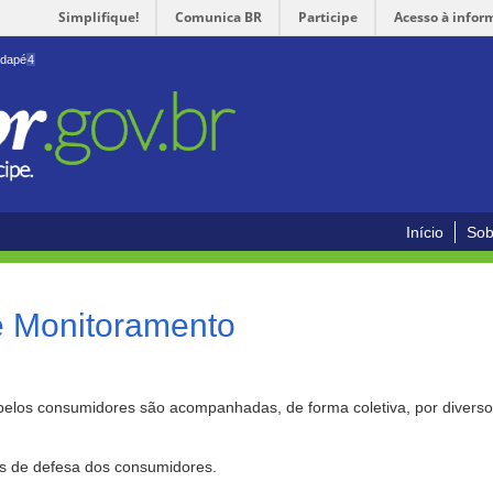
Simplifique!
Comunica BR
Participe
Acesso à infor
odapé
4
Início
Sob
e Monitoramento
pelos consumidores são acompanhadas, de forma coletiva, por divers
as de defesa dos consumidores.