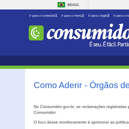
BRASIL
Ir para o conteúdo
1
Ir para o menu
2
Ir para o login
3
Ir para o r
Como Aderir - Órgãos d
No Consumidor.gov.br, as reclamações registradas 
Consumidor.
O foco desse monitoramento é aprimorar as polític