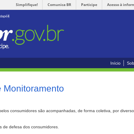
Simplifique!
Comunica BR
Participe
Acesso à infor
odapé
4
Início
Sob
e Monitoramento
pelos consumidores são acompanhadas, de forma coletiva, por divers
as de defesa dos consumidores.