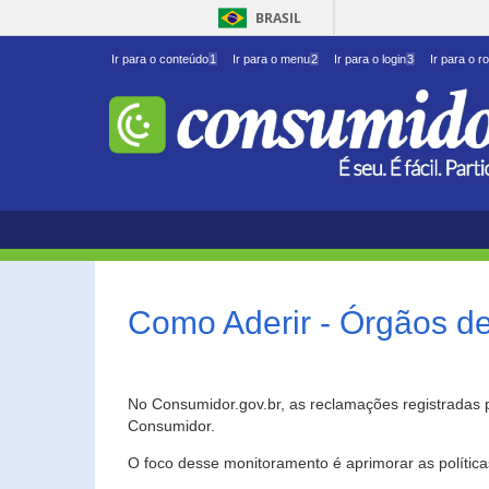
BRASIL
Ir para o conteúdo
1
Ir para o menu
2
Ir para o login
3
Ir para o r
Como Aderir - Órgãos d
No Consumidor.gov.br, as reclamações registradas 
Consumidor.
O foco desse monitoramento é aprimorar as polític