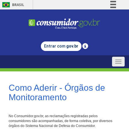
BRASIL
Simplifique!
Comunica BR
Participe
Acesso à informação
Entrar com
gov.br
Legislação
Canais
Toggle
naviga
Como Aderir - Órgãos de
Monitoramento
No Consumidor.gov.br, as reclamações registradas pelos
consumidores são acompanhadas, de forma coletiva, por diversos
órgãos do Sistema Nacional de Defesa do Consumidor.