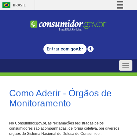
BRASIL
Simplifique!
Comunica BR
Participe
Acesso à informação
Entrar com
gov.br
Legislação
Canais
Toggle
naviga
Como Aderir - Órgãos de
Monitoramento
No Consumidor.gov.br, as reclamações registradas pelos
consumidores são acompanhadas, de forma coletiva, por diversos
órgãos do Sistema Nacional de Defesa do Consumidor.