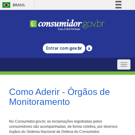
BRASIL
Simplifique!
Comunica BR
Participe
Acesso à informação
Entrar com
gov.br
Legislação
Canais
Toggle
naviga
Como Aderir - Órgãos de
Monitoramento
No Consumidor.gov.br, as reclamações registradas pelos
consumidores são acompanhadas, de forma coletiva, por diversos
órgãos do Sistema Nacional de Defesa do Consumidor.