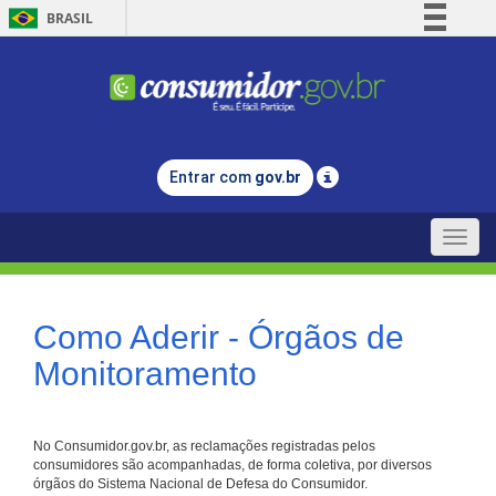
BRASIL
Simplifique!
Comunica BR
Participe
Acesso à informação
Entrar com
gov.br
Legislação
Canais
Toggle
naviga
Como Aderir - Órgãos de
Monitoramento
No Consumidor.gov.br, as reclamações registradas pelos
consumidores são acompanhadas, de forma coletiva, por diversos
órgãos do Sistema Nacional de Defesa do Consumidor.