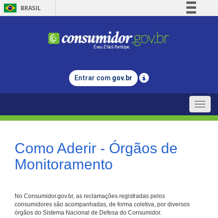
BRASIL
Simplifique!
Comunica BR
Participe
Acesso à informação
Entrar com
gov.br
Legislação
Canais
Toggle
naviga
Como Aderir - Órgãos de
Monitoramento
No Consumidor.gov.br, as reclamações registradas pelos
consumidores são acompanhadas, de forma coletiva, por diversos
órgãos do Sistema Nacional de Defesa do Consumidor.