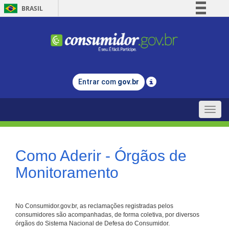
BRASIL
Simplifique!
Comunica BR
Participe
Acesso à informação
Entrar com
gov.br
Legislação
Canais
Toggle
naviga
Como Aderir - Órgãos de
Monitoramento
No Consumidor.gov.br, as reclamações registradas pelos
consumidores são acompanhadas, de forma coletiva, por diversos
órgãos do Sistema Nacional de Defesa do Consumidor.