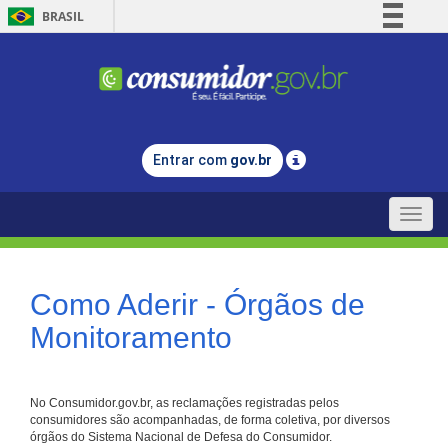
BRASIL
Simplifique!
Comunica BR
Participe
Acesso à informação
Entrar com
gov.br
Legislação
Canais
Toggle
naviga
Como Aderir - Órgãos de
Monitoramento
No Consumidor.gov.br, as reclamações registradas pelos
consumidores são acompanhadas, de forma coletiva, por diversos
órgãos do Sistema Nacional de Defesa do Consumidor.