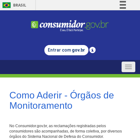
BRASIL
Simplifique!
Comunica BR
Participe
Acesso à informação
Entrar com
gov.br
Legislação
Canais
Toggle
naviga
Como Aderir - Órgãos de
Monitoramento
No Consumidor.gov.br, as reclamações registradas pelos
consumidores são acompanhadas, de forma coletiva, por diversos
órgãos do Sistema Nacional de Defesa do Consumidor.