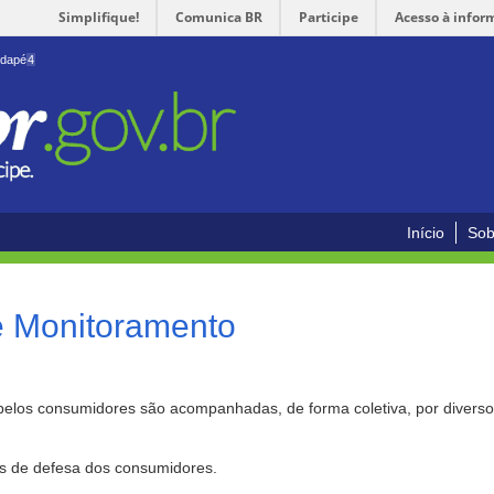
Simplifique!
Comunica BR
Participe
Acesso à infor
odapé
4
Início
Sob
e Monitoramento
pelos consumidores são acompanhadas, de forma coletiva, por divers
as de defesa dos consumidores.