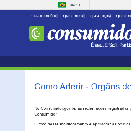
BRASIL
Ir para o conteúdo
1
Ir para o menu
2
Ir para o login
3
Ir para o r
Como Aderir - Órgãos d
No Consumidor.gov.br, as reclamações registradas 
Consumidor.
O foco desse monitoramento é aprimorar as polític