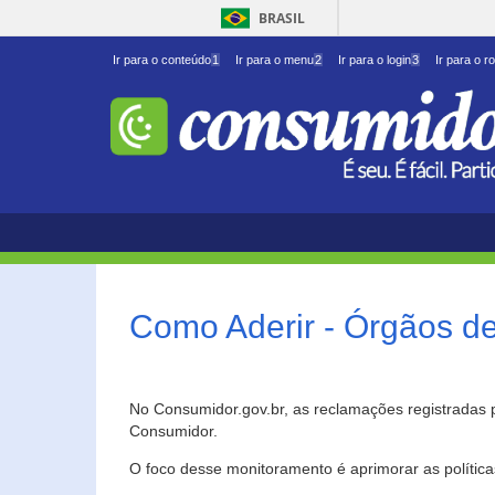
BRASIL
Ir para o conteúdo
1
Ir para o menu
2
Ir para o login
3
Ir para o r
Como Aderir - Órgãos d
No Consumidor.gov.br, as reclamações registradas 
Consumidor.
O foco desse monitoramento é aprimorar as polític