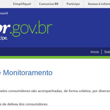
Simplifique!
Comunica BR
Participe
Acesso à infor
odapé
4
Início
Sob
e Monitoramento
pelos consumidores são acompanhadas, de forma coletiva, por divers
as de defesa dos consumidores.