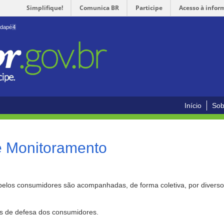
Simplifique!
Comunica BR
Participe
Acesso à infor
odapé
4
Início
Sob
e Monitoramento
pelos consumidores são acompanhadas, de forma coletiva, por divers
as de defesa dos consumidores.