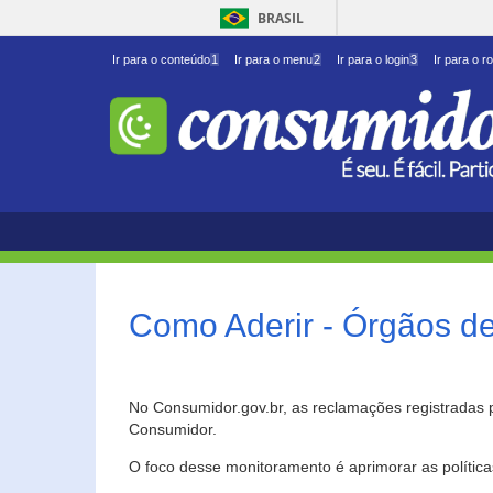
BRASIL
Ir para o conteúdo
1
Ir para o menu
2
Ir para o login
3
Ir para o r
Como Aderir - Órgãos d
No Consumidor.gov.br, as reclamações registradas 
Consumidor.
O foco desse monitoramento é aprimorar as polític