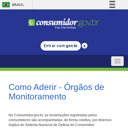
BRASIL
Simplifique!
Comunica BR
Participe
Acesso à informação
Entrar com
gov.br
Legislação
Canais
Toggle
naviga
Como Aderir - Órgãos de
Monitoramento
No Consumidor.gov.br, as reclamações registradas pelos
consumidores são acompanhadas, de forma coletiva, por diversos
órgãos do Sistema Nacional de Defesa do Consumidor.