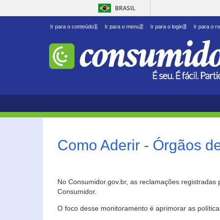
BRASIL
Ir para o conteúdo
1
Ir para o menu
2
Ir para o login
3
Ir para o r
Como Aderir - Órgãos d
No Consumidor.gov.br, as reclamações registradas 
Consumidor.
O foco desse monitoramento é aprimorar as polític