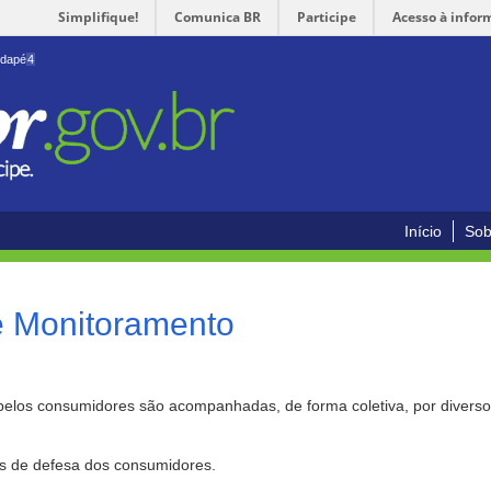
Simplifique!
Comunica BR
Participe
Acesso à infor
odapé
4
Início
Sob
e Monitoramento
pelos consumidores são acompanhadas, de forma coletiva, por divers
as de defesa dos consumidores.