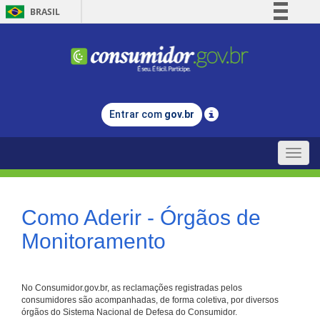
BRASIL
Simplifique!
Comunica BR
Participe
Acesso à informação
Entrar com
gov.br
Legislação
Canais
Toggle
naviga
Como Aderir - Órgãos de
Monitoramento
No Consumidor.gov.br, as reclamações registradas pelos
consumidores são acompanhadas, de forma coletiva, por diversos
órgãos do Sistema Nacional de Defesa do Consumidor.