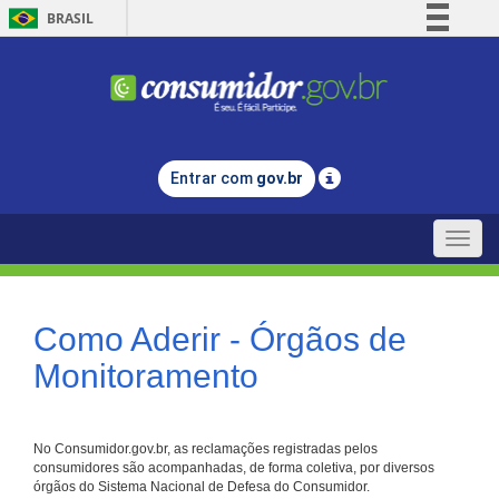
BRASIL
Simplifique!
Comunica BR
Participe
Acesso à informação
Entrar com
gov.br
Legislação
Canais
Toggle
naviga
Como Aderir - Órgãos de
Monitoramento
No Consumidor.gov.br, as reclamações registradas pelos
consumidores são acompanhadas, de forma coletiva, por diversos
órgãos do Sistema Nacional de Defesa do Consumidor.