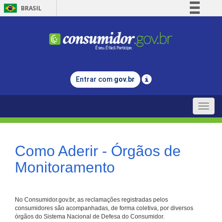
BRASIL
Simplifique!
Comunica BR
Participe
Acesso à informação
Entrar com
gov.br
Legislação
Canais
Toggle
naviga
Como Aderir - Órgãos de
Monitoramento
No Consumidor.gov.br, as reclamações registradas pelos
consumidores são acompanhadas, de forma coletiva, por diversos
órgãos do Sistema Nacional de Defesa do Consumidor.