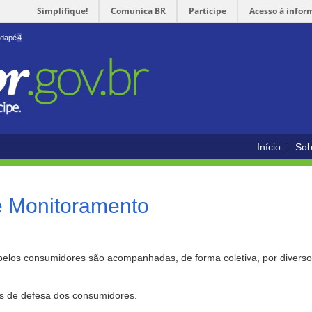
Simplifique!
Comunica BR
Participe
Acesso à infor
odapé
4
Início
Sob
e Monitoramento
pelos consumidores são acompanhadas, de forma coletiva, por divers
as de defesa dos consumidores.