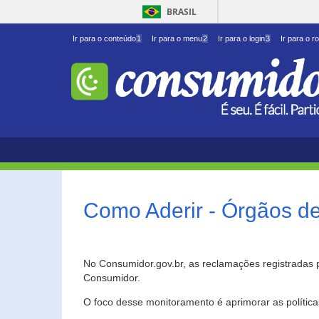
BRASIL
Ir para o conteúdo
1
Ir para o menu
2
Ir para o login
3
Ir para o r
Como Aderir - Órgãos d
No Consumidor.gov.br, as reclamações registradas 
Consumidor.
O foco desse monitoramento é aprimorar as polític