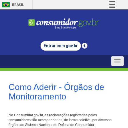
BRASIL
Simplifique!
Comunica BR
Participe
Acesso à informação
Entrar com
gov.br
Legislação
Canais
Toggle
naviga
Como Aderir - Órgãos de
Monitoramento
No Consumidor.gov.br, as reclamações registradas pelos
consumidores são acompanhadas, de forma coletiva, por diversos
órgãos do Sistema Nacional de Defesa do Consumidor.