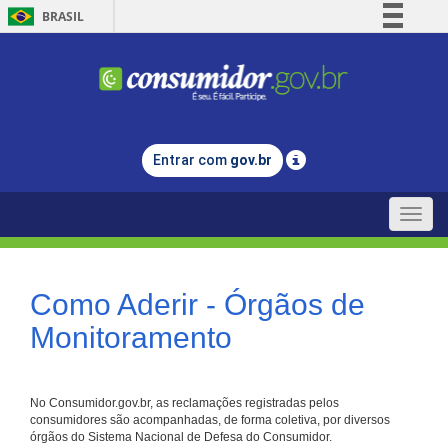
BRASIL
Simplifique!
Comunica BR
Participe
Acesso à informação
Entrar com
gov.br
Legislação
Canais
Toggle
naviga
Como Aderir - Órgãos de
Monitoramento
No Consumidor.gov.br, as reclamações registradas pelos
consumidores são acompanhadas, de forma coletiva, por diversos
órgãos do Sistema Nacional de Defesa do Consumidor.