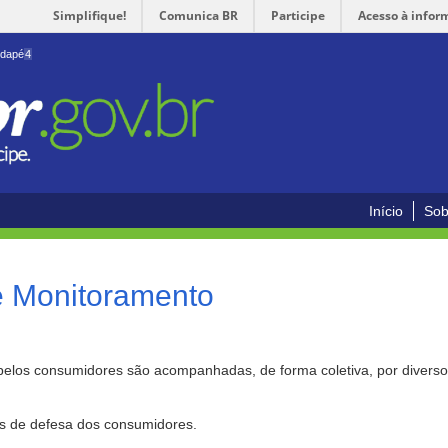
Simplifique!
Comunica BR
Participe
Acesso à infor
odapé
4
Início
Sob
e Monitoramento
pelos consumidores são acompanhadas, de forma coletiva, por divers
as de defesa dos consumidores.