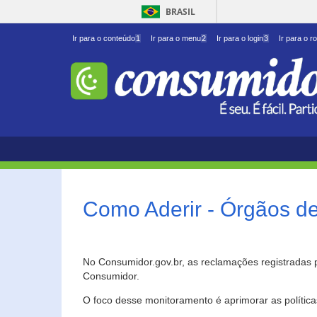
BRASIL
Ir para o conteúdo
1
Ir para o menu
2
Ir para o login
3
Ir para o r
Como Aderir - Órgãos d
No Consumidor.gov.br, as reclamações registradas 
Consumidor.
O foco desse monitoramento é aprimorar as polític