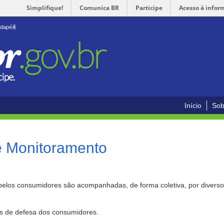
Simplifique!
Comunica BR
Participe
Acesso à infor
odapé
4
Início
Sob
e Monitoramento
pelos consumidores são acompanhadas, de forma coletiva, por divers
as de defesa dos consumidores.